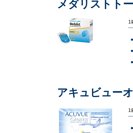
メダリストト
1
アキュビューオ
1