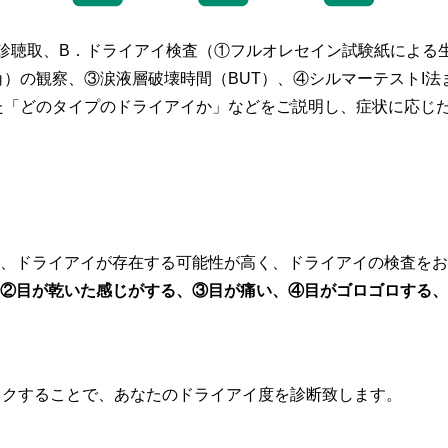
診聴取、B．ドライアイ検査（①フルオレセイン試験紙による
角）の観察、③涙液層破壊時間（BUT）、④シルマーテストI
た「どのタイプのドライアイか」などをご説明し、症状に応じ
ら
、ドライアイが存在する可能性が高く、ドライアイの検査をお
②目が乾いた感じがする、③目が痛い、④目がゴロゴロする、
ックすることで、あなたのドライアイ度を診断致します。