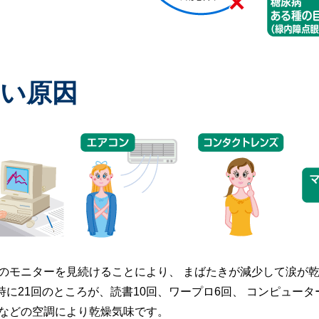
い原因
どのモニターを見続けることにより、 まばたきが減少して涙が
に21回のところが、読書10回、ワープロ6回、 コンピュー
房などの空調により乾燥気味です。