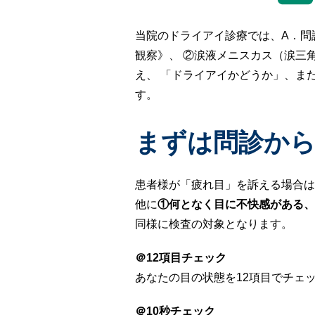
当院のドライアイ診療では、A．問
観察》、 ②涙液メニスカス（涙三
え、 「ドライアイかどうか」、ま
す。
まずは問診か
患者様が「疲れ目」を訴える場合は
他に
①何となく目に不快感がある、
同様に検査の対象となります。
＠12項目チェック
あなたの目の状態を12項目でチェ
＠10秒チェック