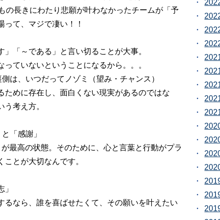
20
間もの長きにわたり悲願が叶わなかったチームが「予
20
場って、マジで凄い！！
20
20
す」「～である」と言い切ることが大事。
20
なっていないということになるから。。。
20
裏側は、いつだってノゾミ（望み・チャンス）
20
るために存在し、面白くない現実があるのではな
20
いう考え方。
20
20
」と「感謝」
20
とが最高の状態。そのために、心と言葉と行動がプラ
20
くことが大切なんです。
20
20
志」
20
するなら、誰を喜ばせたくて、その願いを叶えたい
20