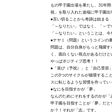
もの甲子園出場を果たし、31年
祝」を取り入れた途端に甲子園出
●言い切ることから奇跡は始まる
「～なりたい」ではなく、「～で
「～なりたい」ということは、今
●ナヤミ（問題）というコインの
問題は、自分自身がもっと飛躍す
く、面白くない視点があるだけと
やっぱポジティブ思考！！
●「喜び（予祝）」と「自己受容
この3つのサイクルが循環するこ
スに転じるような習慣を作ってい
●なにを目指すかが「夢」
なんのためにそれをするのかが「
甲子園を目指すことが「夢」だと
か？！それが「志」です。