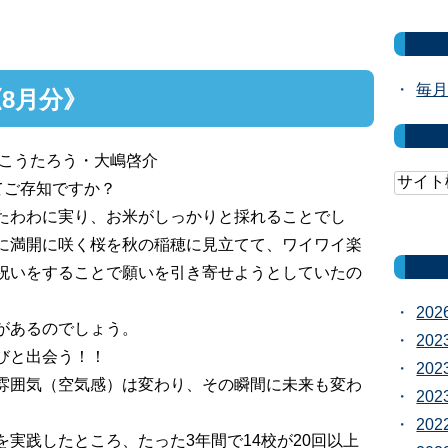
毎月
8月分》
いこうたろう・大嶋啓介
てご存知ですか？
たわわに実り、お米がしっかりと採れることでし
に満開に咲く桜を秋の稲穂に見立てて、ワイワイ楽
祝いをすることで願いを引き寄せようとしていたの
20
があるのでしょう。
20
びと出会う！！
20
雰囲気（空気感）は変わり、その瞬間に未来も変わ
20
20
実践したところ、たった3年間で14校が20回以上