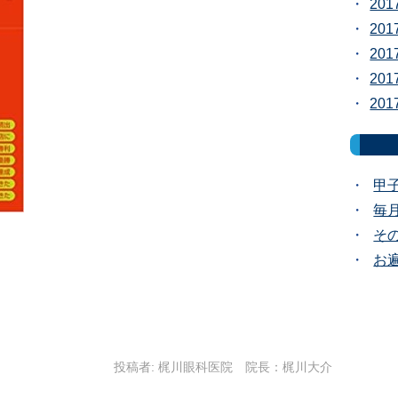
20
20
20
20
20
甲
毎
そ
お
投稿者:
梶川眼科医院 院長：梶川大介