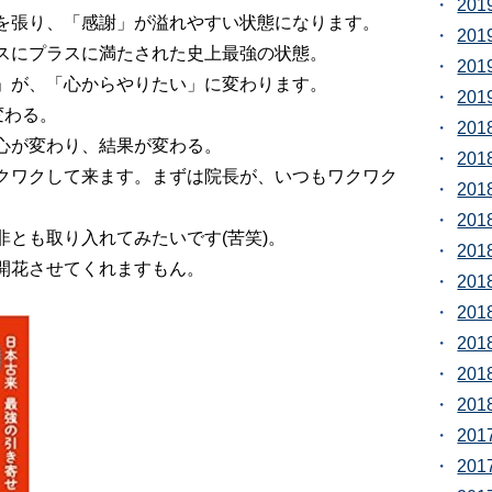
20
を張り、「感謝」が溢れやすい状態になります。
20
スにプラスに満たされた史上最強の状態。
20
」が、「心からやりたい」に変わります。
20
変わる。
20
心が変わり、結果が変わる。
20
クワクして来ます。まずは院長が、いつもワクワク
20
20
とも取り入れてみたいです(苦笑)。
20
開花させてくれますもん。
20
20
20
20
20
20
20