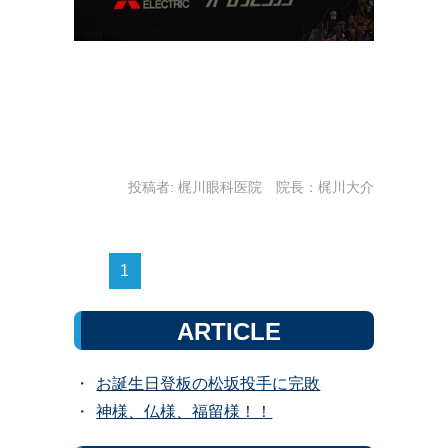
投稿者:
梶川眼科医院 院長：梶川大介
1
ARTICLE
お誕生日登板の松坂投手に完敗
神様、仏様、福留様！！