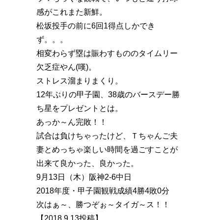
感がこれまた新鮮。
松坂投手の前に6回1得点しかでき
ず。。。
相変わらず塁は賑わすもののタイムリー
欠乏症やん(嘆)。
ストレス溜まりまくり。
12年ぶりの甲子園、38歳のバースデー勝
ち星をプレゼントとは。
あっか～ん完敗！！
試合は負けちゃったけど、Ｔちゃんご夫
妻とめっちゃ楽しい時間を過ごすことが
出来て良かった、良かった。
9月13日（木）阪神2-6中日
2018年度・甲子園観戦成績4勝4敗0分
次はぁ～、勝つぞぉ～タイガ～ス！！
【2018.9.13投稿】