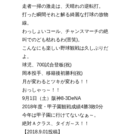
走者一掃の激走は、天晴れの逆転打。
打った瞬間それと解る綺麗な打球の放物
線。
わっしょいコール、チャンスマーチの絶
叫でのども枯れるわ(苦笑)。
こんなにも楽しい野球観戦は久しぶりだ
よ。
球児、700試合登板(祝)
岡本投手、移籍後初勝利(祝)
月が変わるとツキが変わる！！
おっしゃっ～！！
9月1日（土）阪神8-3DeNA
2018年度・甲子園観戦成績4勝3敗0分
今年は甲子園に行けてないなぁ～。
絶対Ａクラス、タイガ～ス！！
【2018.9.01投稿】