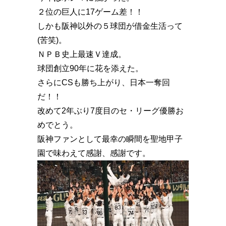
２位の巨人に17ゲーム差！！️
しかも阪神以外の５球団が借金生活って
(苦笑)。
ＮＰＢ史上最速Ｖ達成。
球団創立90年に花を添えた。
さらにCSも勝ち上がり、日本一奪回
だ！！
改めて2年ぶり7度目のセ・リーグ優勝お
めでとう。
阪神ファンとして最幸の瞬間を聖地甲子
園で味わえて感謝、感謝です。