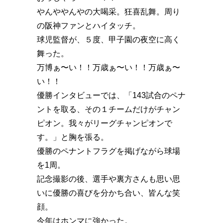
やんややんやの大喝采。狂喜乱舞。周り
の阪神ファンとハイタッチ。
球児監督が、５度、甲子園の夜空に高く
舞った。
万博ぁ〜い！！万歳ぁ〜い！！万歳ぁ〜
い！！️
優勝インタビューでは、「143試合のペナ
ントを取る、その１チームだけがチャン
ピオン。我々がリーグチャンピオンで
す。」と胸を張る。
優勝のペナントフラグを掲げながら球場
を1周。
記念撮影の後、選手や裏方さんも思い思
いに優勝の喜びを分かち合い、皆んな笑
顔。
今年はホンマに強かった。