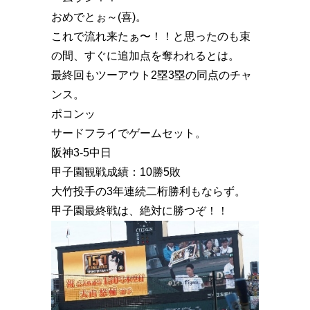
おめでとぉ～(喜)。
これで流れ来たぁ〜！！と思ったのも束
の間、すぐに追加点を奪われるとは。
最終回もツーアウト2塁3塁の同点のチャ
ンス。
ポコンッ
サードフライでゲームセット。
阪神3-5中日
甲子園観戦成績：10勝5敗
大竹投手の3年連続二桁勝利もならず。
甲子園最終戦は、絶対に勝つぞ！！