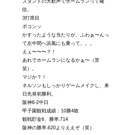
スタンドの大歓声でホームランって確
信。
3打席目
ポコンッ
かすったような当たりが、ふわぁ〜んっ
て左中間へ浜風にも乗って。。。
えぇ〜〜〜？！
あれでホームランになるかぁ〜（苦
笑）。
マジか？！
ネルソンもしっかりゲームメイクし、来
日先発初勝利。
阪神6-2中日
甲子園観戦成績：10勝4敗
観戦貯金6、勝率.714
阪神の勝率.620よりええぞ（笑）