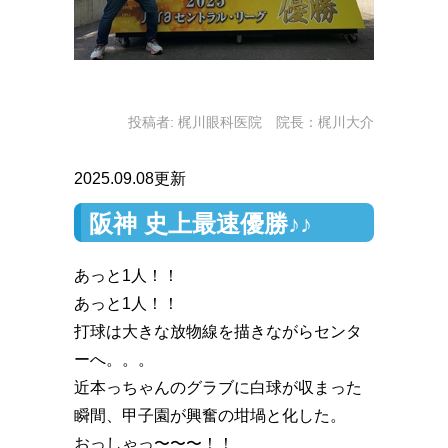
投稿者:
梶川眼科医院 院長：梶川大介
2025.09.08更新
阪神 史上最速優勝♪♪
あっと1人！！️
あっと1人！！️
打球は大きな放物線を描きながらセンタ
ーへ。。。
近本っちゃんのグラブに白球が収まった
瞬間、甲子園が興奮の坩堝と化した。
おっしゃっ〜〜〜！！️