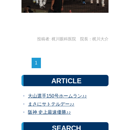
投稿者:
梶川眼科医院 院長：梶川大介
1
ARTICLE
大山選手150号ホームラン♪♪
まさにサトテルデー♪♪
阪神 史上最速優勝♪♪
SEARCH