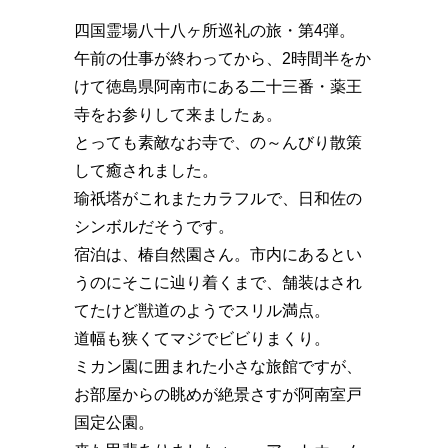
四国霊場八十八ヶ所巡礼の旅・第4弾。
午前の仕事が終わってから、2時間半をか
けて徳島県阿南市にある二十三番・薬王
寺をお参りして来ましたぁ。
とっても素敵なお寺で、の～んびり散策
して癒されました。
瑜祇塔がこれまたカラフルで、日和佐の
シンボルだそうです。
宿泊は、椿自然園さん。市内にあるとい
うのにそこに辿り着くまで、舗装はされ
てたけど獣道のようでスリル満点。
道幅も狭くてマジでビビりまくり。
ミカン園に囲まれた小さな旅館ですが、
お部屋からの眺めが絶景さすが阿南室戸
国定公園。