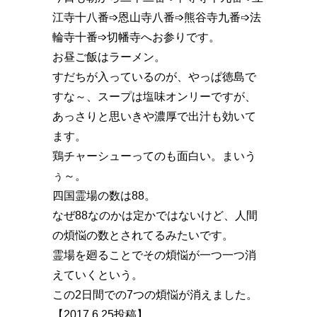
江寺️十八番➩恩山寺️八番➩熊谷寺️九番➩法
輪寺️十番➩切幡寺へお参りです。
お昼ご飯はラーメン。
すだちが入っているのが、やっぱ徳島で
すな～、スープは塩味オンリーですが、
あっさりと思いきや濃厚で出汁も効いて
ます。
鶏チャーシューってのも面白い。まいう
ぅ～。
四国霊場の数は88。
なぜ88なのかは定かではないけど、人間
の煩悩の数とされてるみたいです。
霊場を廻ることでその煩悩が一つ一つ消
えていくという。
この2日間での7つの煩悩が消えました。
【2017.6.25投稿】