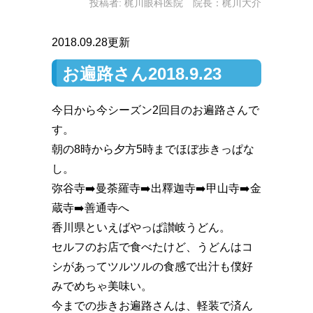
投稿者:
梶川眼科医院 院長：梶川大介
2018.09.28更新
お遍路さん2018.9.23
今日から今シーズン2回目のお遍路さんで
す。
朝の8時から夕方5時までほぼ歩きっぱな
し。
弥谷寺➡️曼荼羅寺➡️出釋迦寺➡️甲山寺➡️金
蔵寺➡️善通寺へ
香川県といえばやっぱ讃岐うどん。
セルフのお店で食べたけど、うどんはコ
シがあってツルツルの食感で出汁も僕好
みでめちゃ美味い。
今までの歩きお遍路さんは、軽装で済ん