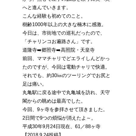
へと進んでいきます。
こんな経験も初めてのこと。
樹齢1000年以上の大きな楠木に感激。
今日は、市街地での巡礼だったので、
「チャリンコお遍路さん」です。
道隆寺➡️郷照寺➡️高照院・天皇寺
前回、ママチャリでどエライしんどかっ
たのですが、今回は電動チャリで快適。
それでも、約30㎞のツーリングでお尻と
足は痛い。
丸亀駅に戻る途中で丸亀城を訪れ、天守
閣からの眺めは最高でした。
今回、9ヶ寺を参拝させて頂きました。
2日間で9つの煩悩が消えたよ～。
平成30年9月24日現在、61／88ヶ寺
【2018.9.24投稿】