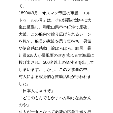
て。
1890年9月、オスマン帝国の軍艦「エル
トゥールル号」は、その帰路の途中に大
嵐に遭遇し、和歌山県串本町沖で座礁、
大破。この船内で繰り広げられるシーン
を観て、船員の家族を思う気持ち、男気
や使命感に感動し涙ぼろぼろ。結局、乗
組員618人が暴風雨の吹き荒れる大海原に
投げ出され、500名以上の犠牲者を出して
しまいます。しかし、この大惨事の中、
村人による献身的な救助活動が行われま
した。
「日本人ちゃうぞ️」
「どこのもんでもかまへん️助けなあかん
のや️」
村人が一丸となって必死の応急手当を行