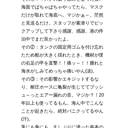
海面でぱちゃぱちゃやってたら、マスク
だけが取れて海底へ。マジかぁ～。茫然
と見送るだけ。スタッフが素潜りでピッ
クアップして下さり感謝、感謝。港の停
泊中でまだ良かったよ。
その②：タンクの固定用ゴムを付け忘れ
たため船が大きく揺れたとき、機材が僕
の右足の甲を直撃！！痛ッ～！！腫れと
海水がしみてめっちゃ痛いやん(涙)。
その③：その影響かエキジットするな
り、耐圧ホースに亀裂が生じててプッシ
ュ～っとエアー漏れの音。マジか？！20
年以上も使ってるもん。海ん中でこんな
ことが起きたら、絶対パニクってるやん
(汗)。
兎にも角にも、久しぶりに潜った串本の