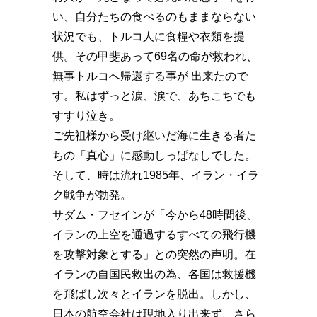
い、自分たちの食べるのもままならない
状況でも、トルコ人に食糧や衣類を提
供。その甲斐あって69名の命が救われ、
無事トルコへ帰還する事が 出来たので
す。私はずっと涙、涙で、あちこちでも
すすり泣き。
ご先祖様から受け継いだ海に生きる者た
ちの「真心」に感動しっぱなしでした。
そして、時は流れ1985年、イラン・イラ
ク戦争が勃発。
サダム・フセインが「今から48時間後、
イランの上空を通過するすべての飛行機
を攻撃対象とする」との突然の声明。在
イランの自国民救出の為、各国は救援機
を飛ばし次々とイランを脱出。しかし、
日本の航空会社は現地入り出来ず、さら