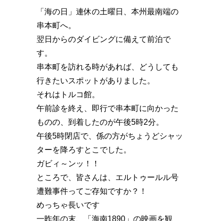
「海の日」連休の土曜日、本州最南端の
串本町へ。
翌日からのダイビングに備えて前泊で
す。
串本町を訪れる時があれば、どうしても
行きたいスポットがありました。
それはトルコ館。
午前診を終え、即行で串本町に向かった
ものの、到着したのが午後5時2分。
午後5時閉店で、係の方がちょうどシャッ
ターを降ろすとこでした。
ガビィ～ンッ！！
ところで、皆さんは、エルトゥールル号
遭難事件ってご存知ですか️？！
めっちゃ長いです
一昨年の末、「海南1890」の映画を観