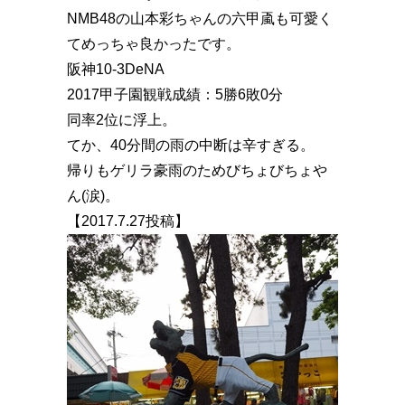
NMB48の山本彩ちゃんの六甲颪も可愛く
てめっちゃ良かったです。
阪神10-3DeNA
2017甲子園観戦成績：5勝6敗0分
同率2位に浮上️。
てか、40分間の雨の中断は辛すぎる。
帰りもゲリラ豪雨のためびちょびちょや
ん(涙)。
【2017.7.27投稿】