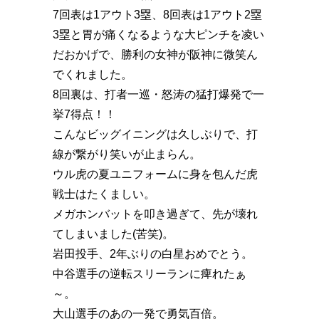
7回表は1アウト3塁、8回表は1アウト2塁
3塁と胃が痛くなるような大ピンチを凌い
だおかげで、勝利の女神が阪神に微笑ん
でくれました。
8回裏は、打者一巡・怒涛の猛打爆発で一
挙7得点️！！
こんなビッグイニングは久しぶりで、打
線が繋がり笑いが止まらん。
ウル虎の夏ユニフォームに身を包んだ虎
戦士はたくましい️。
メガホンバットを叩き過ぎて、先が壊れ
てしまいました(苦笑)。
岩田投手、2年ぶりの白星おめでとう️。
中谷選手の逆転スリーランに痺れたぁ
～。
大山選手のあの一発で勇気百倍。