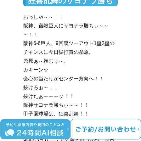
狂喜乱舞のサヨナラ勝ち
おっしゃ～～！！
阪神、宿敵巨人にサヨナラ勝ちぃ～～
～！！
阪神6-6巨人、9回裏ツーアウト1塁2塁の
チャンスに今日猛打賞の糸原。
糸原ぁ～頼むぅ～。
カキーンッ️！！
会心の当たりがセンター方向へ️！！
抜けろぉ～！！
抜けたぁ～～～ッ️！！
阪神サヨナラ勝ちぃ～～！！
甲子園球場は、狂喜乱舞！！
横の見知らぬオッさんとハイタッチしま
くり(笑)。
9回表3点リードで楽勝と思いきや、同点