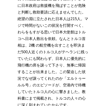
に日本政府は救援機を飛ばすことが危険
と判断し救助要請に応えませんでした。
絶望の淵に立たされた日本人は215人。マ
ジで時間がない️この状況を打開すべく、
わらをもすがる思いで日本大使館はトル
コへ日本人救出を依頼。なんとトルコ首
相は、2機 の航空機を出すことを即決️ま
だ500人近くのトルコ人がテヘランに残っ
ていたにも関わらず、日本人に優先的に
飛行機の席を譲って下さり、無事に帰国
することが出来ました。この緊迫した状
況でなぜ譲ってくれたのか️「エルトゥー
ルル号」のエピソードが、空港内で待機
していたトルコ人の心に響きました。教
科書にまで掲載され、トルコの人々の心
に深く刻まれていたからです。