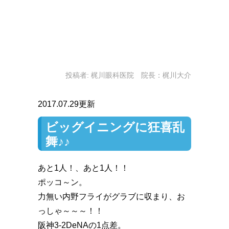
投稿者:
梶川眼科医院 院長：梶川大介
2017.07.29更新
ビッグイニングに狂喜乱
舞♪♪
あと1人！、あと1人️！！
ポッコ～ン。
力無い内野フライがグラブに収まり、お
っしゃ～～～！！
阪神3-2DeNAの1点差。