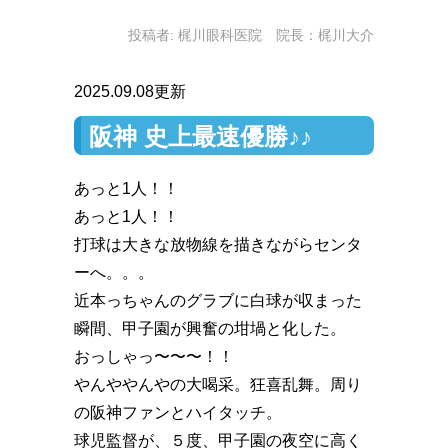
投稿者:
梶川眼科医院 院長：梶川大介
2025.09.08更新
阪神 史上最速優勝♪♪
あっと1人！！️
あっと1人！！️
打球は大きな放物線を描きながらセンタ
ーへ。。。
近本っちゃんのグラブに白球が収まった
瞬間、甲子園が興奮の坩堝と化した。
おっしゃっ〜〜〜！！️
やんややんやの大喝采。狂喜乱舞。周り
の阪神ファンとハイタッチ。
球児監督が、５度、甲子園の夜空に高く