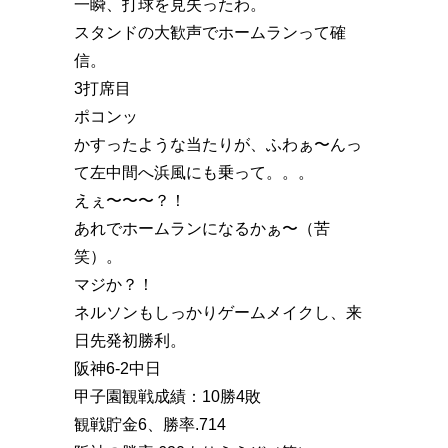
一瞬、打球を見失ったわ。
スタンドの大歓声でホームランって確
信。
3打席目
ポコンッ
かすったような当たりが、ふわぁ〜んっ
て左中間へ浜風にも乗って。。。
えぇ〜〜〜？！
あれでホームランになるかぁ〜（苦
笑）。
マジか？！
ネルソンもしっかりゲームメイクし、来
日先発初勝利。
阪神6-2中日
甲子園観戦成績：10勝4敗
観戦貯金6、勝率.714