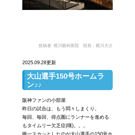
投稿者:
梶川眼科医院 院長：梶川大介
2025.09.28更新
大山選手150号ホームラ
ン♪♪
阪神ファンの小部屋
昨日の試合は、もう悶々しまくり。
毎回、毎回、得点圏にランナーを進める
もタイムリー欠乏症(嘆)。。。
唯一スカッとしたのが大山選手の150号ホ