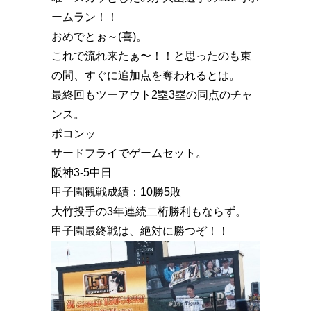
ームラン！！
おめでとぉ～(喜)。
これで流れ来たぁ〜！！と思ったのも束
の間、すぐに追加点を奪われるとは。
最終回もツーアウト2塁3塁の同点のチャ
ンス。
ポコンッ
サードフライでゲームセット。
阪神3-5中日
甲子園観戦成績：10勝5敗
大竹投手の3年連続二桁勝利もならず。
甲子園最終戦は、絶対に勝つぞ！！