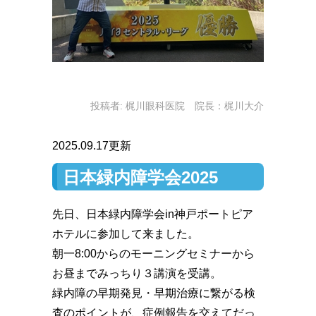
投稿者:
梶川眼科医院 院長：梶川大介
2025.09.17更新
日本緑内障学会2025
先日、日本緑内障学会in神戸ポートピア
ホテルに参加して来ました。
朝一8:00からのモーニングセミナーから
お昼までみっちり３講演を受講。
緑内障の早期発見・早期治療に繋がる検
査のポイントが、症例報告を交えてだっ