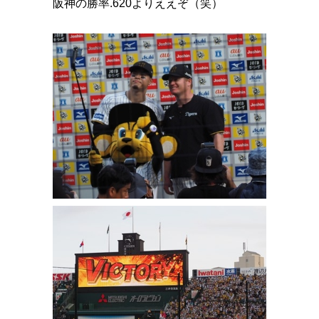
阪神の勝率.620よりええぞ（笑）