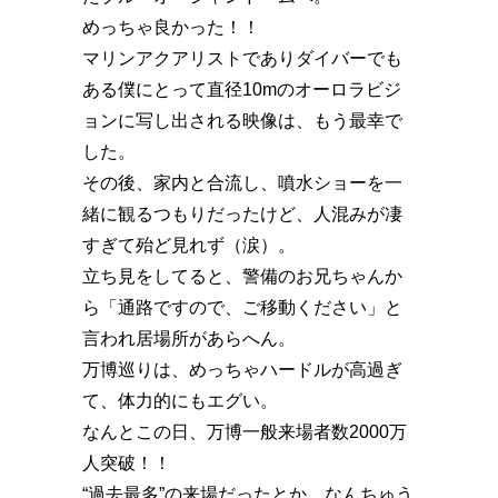
めっちゃ良かった！！
マリンアクアリストでありダイバーでも
ある僕にとって直径10mのオーロラビジ
ョンに写し出される映像は、もう最幸で
した。
その後、家内と合流し、噴水ショーを一
緒に観るつもりだったけど、人混みが凄
すぎて殆ど見れず（涙）。
立ち見をしてると、警備のお兄ちゃんか
ら「通路ですので、ご移動ください」と
言われ居場所があらへん。
万博巡りは、めっちゃハードルが高過ぎ
て、体力的にもエグい。
なんとこの日、万博一般来場者数2000万
人突破！！️
“過去最多”の来場だったとか。なんちゅう