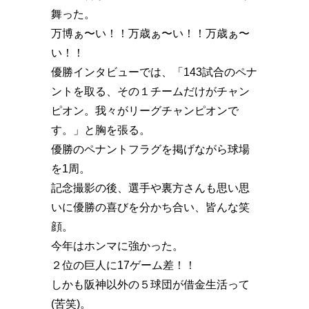
舞った。
万博ぁ〜い！！万歳ぁ〜い！！万歳ぁ〜
い！！️
優勝インタビューでは、「143試合のペナ
ントを取る、その１チームだけがチャン
ピオン。我々がリーグチャンピオンで
す。」と胸を張る。
優勝のペナントフラグを掲げながら球場
を1周。
記念撮影の後、選手や裏方さんも思い思
いに優勝の喜びを分かち合い、皆んな笑
顔。
今年はホンマに強かった。
２位の巨人に17ゲーム差！！️
しかも阪神以外の５球団が借金生活って
(苦笑)。