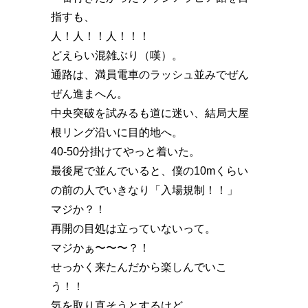
指すも、
人！人！！人！！！️
どえらい混雑ぶり（嘆）。
通路は、満員電車のラッシュ並みでぜん
ぜん進まへん。
中央突破を試みるも道に迷い、結局大屋
根リング沿いに目的地へ。
40-50分掛けてやっと着いた。
最後尾で並んでいると、僕の10mくらい
の前の人でいきなり「入場規制！！」
マジか？！️
再開の目処は立っていないって。
マジかぁ〜〜〜？！️
せっかく来たんだから楽しんでいこ
う！！
気を取り直そうとするけど、