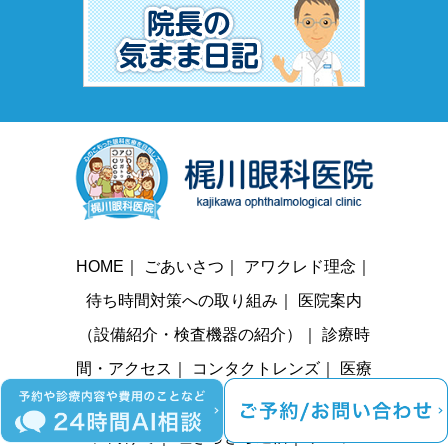
HOME
｜
ごあいさつ
｜
アワクレド理念
｜
待ち時間対策への取り組み
｜
医院案内
（設備紹介・検査機器の紹介）
｜
診療時
間・アクセス
｜
コンタクトレンズ
｜
医療
機器OCT
｜
求人情報
｜
患者様の満足度向
上に向けて
｜
瞳きらきら通信
｜
プロジェ