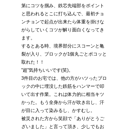
第にコツを掴み、鉄芯先端部をポイント
と思われるとこに打ち込んで、最初チョ
ンチョンで起点が出来たら体重を掛けな
がらしていくコツが解り面白くなってき
ます。
するとある時、境界部分にスコーンと亀
裂が入り、ブロックが1個丸ごとポコッと
取れた！！️
”超”気持ちいいです(笑)。
3件目のお宅では、他の方がハツったブロ
ックの中に埋没した鉄筋をハンマーで叩
いて出す作業。これは体力的に相当キツ
かった。もう全身から汗が吹き出し、汗
が目に入って染みるし、かすむし。
被災された方から笑顔で「ありがとうご
ざいました」と言って頂き、少しでもお