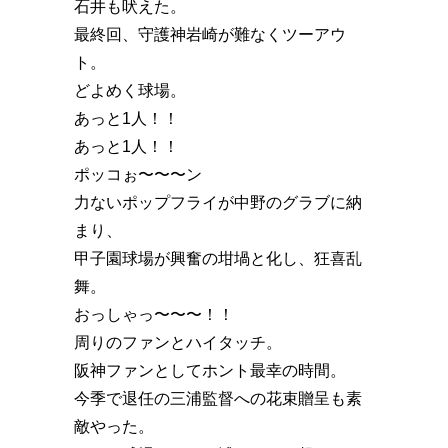
石井も吠えた。
最終回、守護神岩崎が難なくツーアウ
ト。
どよめく球場。
あっと1人！！
あっと1人！！
ポッコぉ〜〜〜ン
力ないポップフライが中野のグラブに納
まり、
甲子園球場が興奮の坩堝と化し、狂喜乱
舞。
おっしゃっ〜〜〜！！
周りのファンとハイタッチ。
阪神ファンとしてホント最幸の時間。
今季で退任の三浦監督への花束贈呈も素
敵やった。