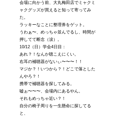
会場に向かう前、大丸梅田店でミャクミ
ャクグッズが買えると知って寄ってみ
た。
ラッキーなことに整理券をゲット。
うわぁ〜、めっちゃ並んでるし、時間が
押してて断念（涙）。
10/12（日）学会4日目：
あれ？！なんか聴こえにくい。
右耳の補聴器がないぃ〜〜〜！！
マジか？！いつから？！どこで落とした
んやろ？！
携帯で補聴器を探してみる。
嘘ぉ〜〜〜、会場内にあるやん。
それもめっちゃ近い？！
自分の椅子周りを一生懸命に探してる
と、