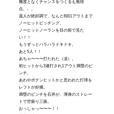
幾度となくチャンスをつくるも無得
点。。。
遥人が絶好調で、なんと8回1アウトまで
ノーヒットピッチング。
ノーヒットノーランを目の前で見た
い！！
もうずっとハラハラドキドキ。
あと5人！！
あちゃ〜〜〜打たれた（涙）。
初ヒットから3連打され1アウト満塁のピ
ンチ。
あわやポテンヒットかと思われた打球を
レフトが好捕。
満塁のピンチを石井が、渾身のストレー
トで空振り三振。
おっしゃっ〜〜〜！！