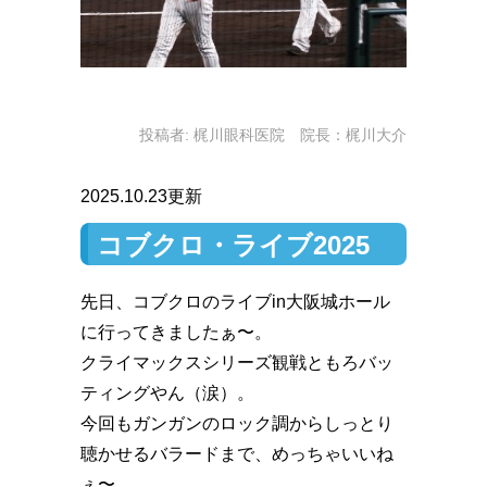
投稿者:
梶川眼科医院 院長：梶川大介
2025.10.23更新
コブクロ・ライブ2025
先日、コブクロのライブin大阪城ホール
に行ってきましたぁ〜。
クライマックスシリーズ観戦ともろバッ
ティングやん（涙）。
今回もガンガンのロック調からしっとり
聴かせるバラードまで、めっちゃいいね
ぇ〜。