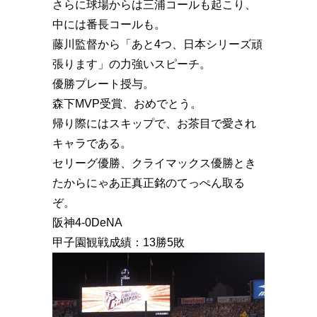
さらに球場からは三浦コールも起こり、
中には番長コールも。
藤川監督から「あと4つ、日本シリーズ頑
張ります」の力強いスピーチ。
優勝プレート授与。
森下MVP受賞、おめでとう。
帰り際にはスキップで、お茶目で愛され
キャラである。
セリーグ優勝、クライマックス優勝とき
たからにゃあ正真正銘のてっぺん取る
ぞ。
阪神4-0DeNA
甲子園観戦成績：13勝5敗