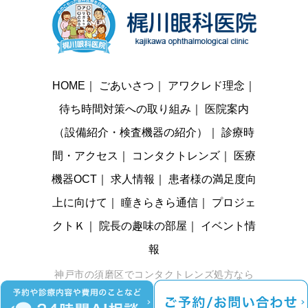
HOME
｜
ごあいさつ
｜
アワクレド理念
｜
待ち時間対策への取り組み
｜
医院案内
（設備紹介・検査機器の紹介）
｜
診療時
間・アクセス
｜
コンタクトレンズ
｜
医療
機器OCT
｜
求人情報
｜
患者様の満足度向
上に向けて
｜
瞳きらきら通信
｜
プロジェ
クトＫ
｜
院長の趣味の部屋
｜
イベント情
報
神戸市の須磨区でコンタクトレンズ処方なら
梶川眼科医院までお越しください。 © 梶川眼
科医院 All Rights Reserved. |
Sitemap