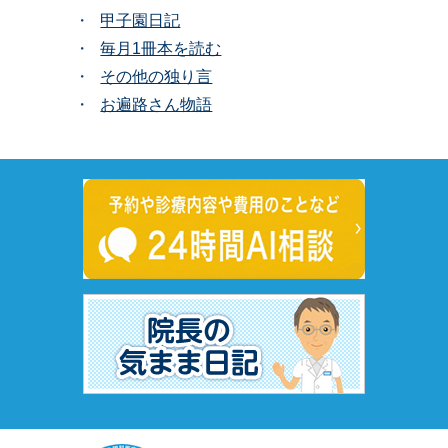
甲子園日記
毎月1冊本を読む
その他の独り言
お遍路さん物語