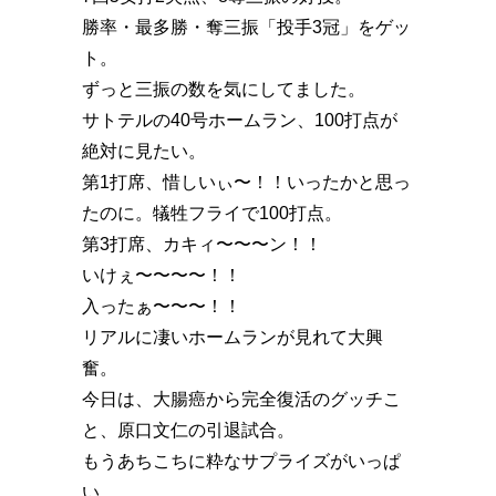
勝率・最多勝・奪三振「投手3冠」をゲッ
ト。
ずっと三振の数を気にしてました。
サトテルの40号ホームラン、100打点が
絶対に見たい。
第1打席、惜しいぃ〜！！いったかと思っ
たのに。犠牲フライで100打点。
第3打席、カキィ〜〜〜ン！！
いけぇ〜〜〜〜！！
入ったぁ〜〜〜！！
リアルに凄いホームランが見れて大興
奮。
今日は、大腸癌から完全復活のグッチこ
と、原口文仁の引退試合。
もうあちこちに粋なサプライズがいっぱ
い。