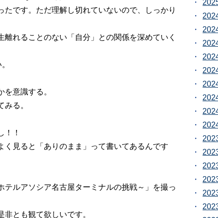
20
ったです。ただ理解し切れていないので、しっかり
20
20
生離れることのない「自分」との関係を深めていく
20
20
い。
20
20
かを意識する。
20
てみる。
20
20
し！！
20
よく見ると「ありのまま」って書いてあるんです
20
20
20
ホテルアソシア名古屋ターミナルの挑戦～」を撮っ
20
20
是非とも観て欲しいです。