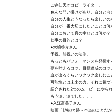
ご存知天才コピーライター。
色んな問い掛けがあり、自分と向
自分の人生どうなったら楽しいの
自分が一番大切にしたいことは何
自分において真の幸せとは何か？
仕事の目的とは？
●大嶋啓介さん
予祝、前祝いの法則。
もっともパフォーマンスを発揮する
夢を叶えるコツ、目標達成のコツ
血が出るくらいワクワク楽しむこ
可能性とは未来の力。それに気づ
紹介された2つのムービーにやら
もう涙、涙でした。。。
●入江富美子さん
映画「1/4の奇跡～本当のことだ