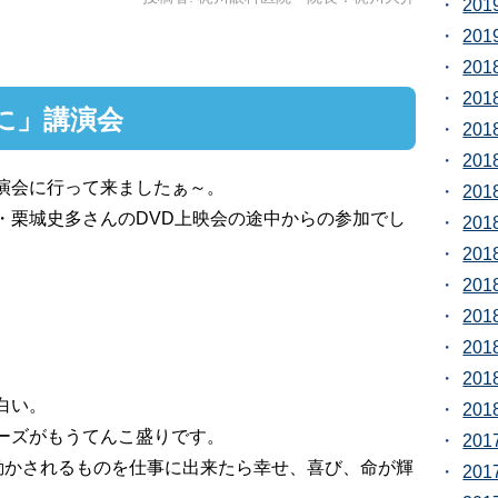
20
20
20
20
に」講演会
20
20
演会に行って来ましたぁ～。
20
・栗城史多さんのDVD上映会の途中からの参加でし
20
20
20
20
20
20
白い。
20
ーズがもうてんこ盛りです。
20
動かされるものを仕事に出来たら幸せ、喜び、命が輝
20