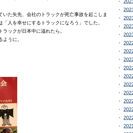
20
20
ていた矢先、会社のトラックが死亡事故を起こしま
20
は「人を幸せにするトラックになろう」でした。
20
トラックが日本中に溢れたら。
20
るように。
20
20
20
20
20
20
20
20
20
20
20