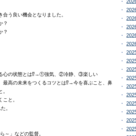
20
20
き合う良い機会となりました。
20
か？
20
か？
20
20
20
20
20
心の状態とは⁉️→①強気、②冷静、③楽しい
20
、最高の未来をつくるコツとは⁉️→今を喜ぶこと、鼻
20
と。
20
くこと。
20
れた。
20
20
20
から～」などの監督。