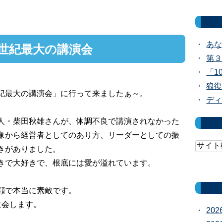
あ
世紀最大の講演会
第
「1
狼
紀最大の講演会」に行って来ましたぁ～。
ディ
人・柴田秋雄さんが、体調不良で講演されなかった
像から経営者としてのあり方、リーダーとしての振
きがありました。
きで大好きで、根底には愛が溢れています。
顔で本当に素敵です。
に会します。
20