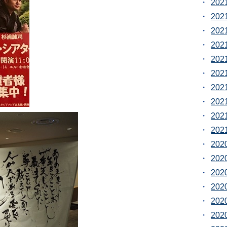
20
20
20
20
20
20
20
20
20
20
20
20
20
20
20
20