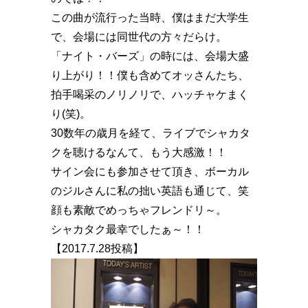
この曲が流行った当時、僕はまだ大学生
で、会場には同世代の方々だらけ。
「ナイト・バーズ」の時には、会場大盛
り上がり！！僕も含めてオッさんたち、
拍手喝采のノリノリで、ハッチャケまく
り(笑)。
30数年の歳月を経て、ライブでシャカタ
クを聴けるなんて、もう大感激️！！
サイン会にも参加させて頂き、ボーカル
のジルさんに私の拙い英語も通じて、笑
顔も素敵でめっちゃフレンドリ～。
シャカタク最幸でしたぁ～！！
【2017.7.28投稿】