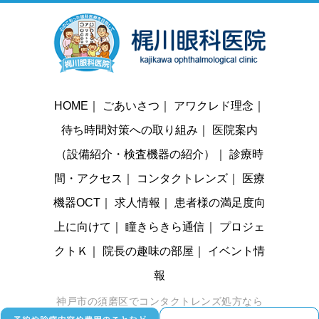
HOME
｜
ごあいさつ
｜
アワクレド理念
｜
待ち時間対策への取り組み
｜
医院案内
（設備紹介・検査機器の紹介）
｜
診療時
間・アクセス
｜
コンタクトレンズ
｜
医療
機器OCT
｜
求人情報
｜
患者様の満足度向
上に向けて
｜
瞳きらきら通信
｜
プロジェ
クトＫ
｜
院長の趣味の部屋
｜
イベント情
報
神戸市の須磨区でコンタクトレンズ処方なら
梶川眼科医院までお越しください。 © 梶川眼