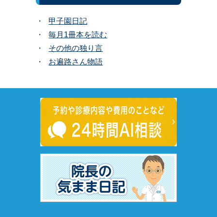
甲子園日記
毎月1冊本を読む
その他の独り言
お遍路さん物語