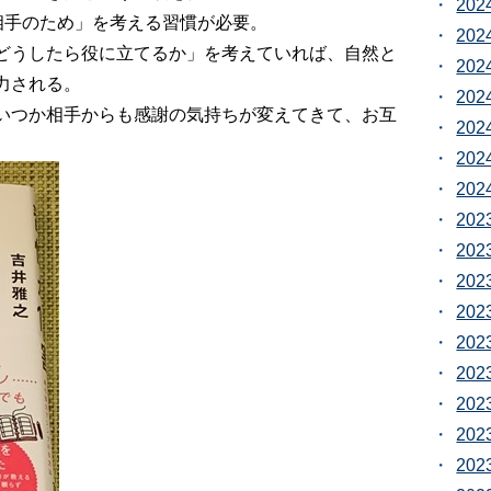
20
相手のため」を考える習慣が必要。
20
どうしたら役に立てるか」を考えていれば、自然と
20
力される。
20
いつか相手からも感謝の気持ちが変えてきて、お互
20
20
20
20
20
20
20
20
20
20
20
20