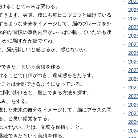
20
続けることで未来は変わる。
20
てきます。実際、僕にも毎日コツコツと続けている
20
するような未来をイメージして、脳のブレーキを外
20
体的な習慣の事例内容がいっぱい載っていたのも凄
20
いかに騙すかが鍵ですね。
20
は、脳が楽しいと感じるか、感じないか。
20
。
20
ができた」という実績を作る。
20
けることで自信がつき、達成感をもたらす。
20
たことは全部できるようになっている。
20
に問い掛けると、脳はできる方法を探す。
20
込み」をする。
20
現した未来の自分をイメージして、脳にプラスの問
20
る」と良い錯覚をする。
20
はいけないことは、完璧を目指すこと。
20
継続できたという実績を作る。