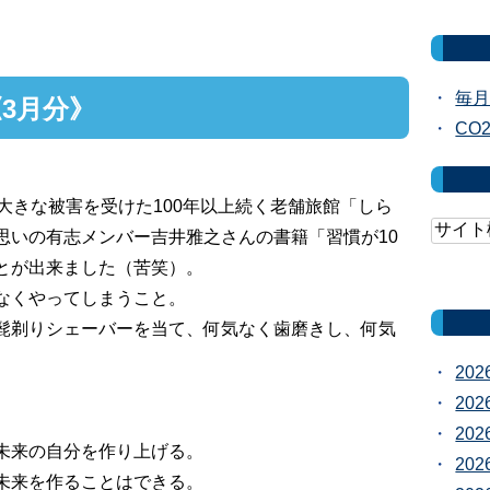
毎月
3月分》
CO
大きな被害を受けた100年以上続く老舗旅館「しら
思いの有志メンバー吉井雅之さんの書籍「習慣が10
とが出来ました（苦笑）。
なくやってしまうこと。
髭剃りシェーバーを当て、何気なく歯磨きし、何気
20
20
20
未来の自分を作り上げる。
20
未来を作ることはできる。