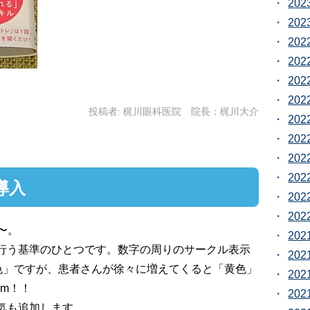
20
20
20
20
20
20
投稿者:
梶川眼科医院 院長：梶川大介
20
20
20
20
導入
20
20
〜。
20
行う基準のひとつです。数字の周りのサークル表示
20
緑色」ですが、患者さんが徐々に増えてくると「黄色」
20
pm！！
20
気も追加します。