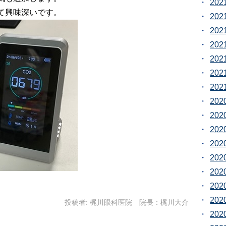
20
て興味深いです。
20
20
20
20
20
20
20
20
20
20
20
20
20
20
投稿者:
梶川眼科医院 院長：梶川大介
20