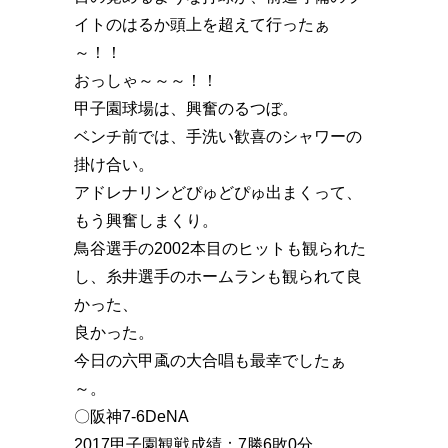
イトのはるか頭上を超えて行ったぁ
～！！
おっしゃ～～～！！
甲子園球場は、興奮のるつぼ。
ベンチ前では、手洗い歓喜のシャワーの
掛け合い。
アドレナリンどぴゅどぴゅ出まくって、
もう興奮しまくり。
鳥谷選手の2002本目のヒットも観られた
し、糸井選手のホームランも観られて良
かった、
良かった。
今日の六甲颪の大合唱も最幸でしたぁ
～。
〇阪神7-6DeNA
2017甲子園観戦成績：7勝6敗0分