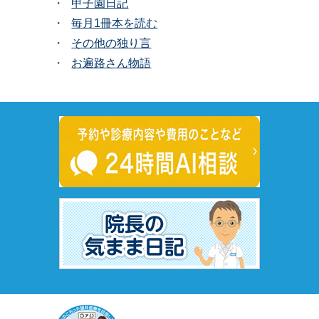
甲子園日記
毎月1冊本を読む
その他の独り言
お遍路さん物語