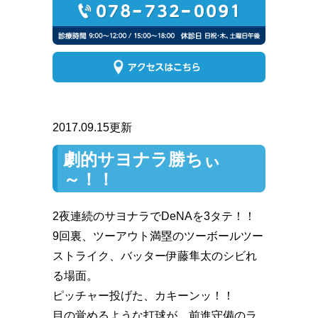
2017.09.15更新
劇的サヨナラ勝ちぃ
～！！
2夜連続のサヨナラでDeNAを3タテ！！
9回裏、ツーアウト満塁のツーボールツー
ストライク、バッター伊藤隼太のシビれ
る場面。
ピッチャー投げた、カキーンッ️！！
目の覚めるような打球が、前進守備のラ