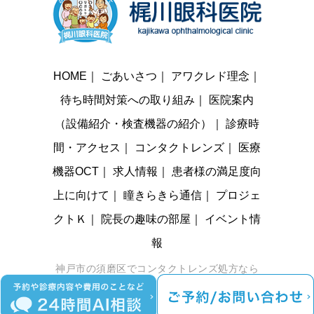
HOME
｜
ごあいさつ
｜
アワクレド理念
｜
待ち時間対策への取り組み
｜
医院案内
（設備紹介・検査機器の紹介）
｜
診療時
間・アクセス
｜
コンタクトレンズ
｜
医療
機器OCT
｜
求人情報
｜
患者様の満足度向
上に向けて
｜
瞳きらきら通信
｜
プロジェ
クトＫ
｜
院長の趣味の部屋
｜
イベント情
報
神戸市の須磨区でコンタクトレンズ処方なら
梶川眼科医院までお越しください。 © 梶川眼
科医院 All Rights Reserved. |
Sitemap