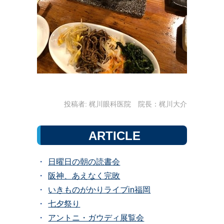
投稿者:
梶川眼科医院 院長：梶川大介
ARTICLE
日曜日の朝の読書会
阪神、あえなく完敗
いきものがかりライブin福岡
七夕祭り
アントニ・ガウディ展覧会