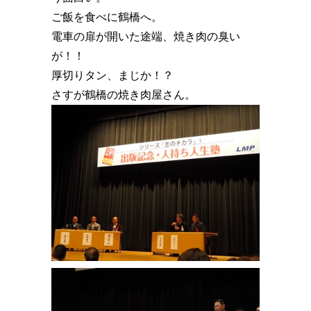
ご飯を食べに鶴橋へ。
電車の扉が開いた途端、焼き肉の臭い
が！！️
厚切りタン、まじか！？️
さすが鶴橋の焼き肉屋さん。