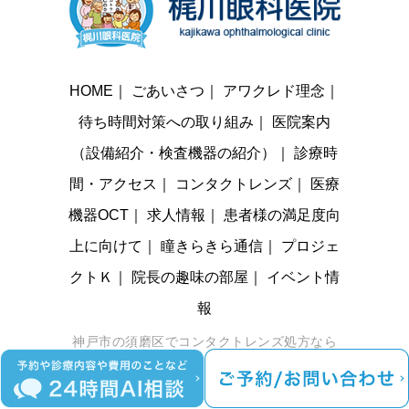
HOME
｜
ごあいさつ
｜
アワクレド理念
｜
待ち時間対策への取り組み
｜
医院案内
（設備紹介・検査機器の紹介）
｜
診療時
間・アクセス
｜
コンタクトレンズ
｜
医療
機器OCT
｜
求人情報
｜
患者様の満足度向
上に向けて
｜
瞳きらきら通信
｜
プロジェ
クトＫ
｜
院長の趣味の部屋
｜
イベント情
報
神戸市の須磨区でコンタクトレンズ処方なら
梶川眼科医院までお越しください。 © 梶川眼
科医院 All Rights Reserved. |
Sitemap