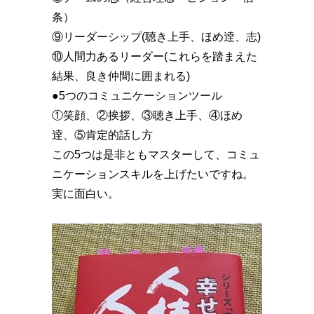
条）
⑨リーダーシップ(聴き上手、ほめ逹、志)
⑩人間力あるリーダー(これらを踏まえた
結果、良き仲間に囲まれる)
●5つのコミュニケーションツール
①笑顔、②挨拶、③聴き上手、④ほめ
逹、⑤肯定的話し方
この5つは是非ともマスターして、コミュ
ニケーションスキルを上げたいですね。
実に面白い。