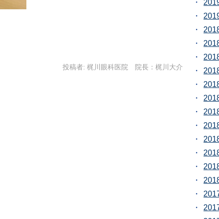
20
20
20
20
20
投稿者:
梶川眼科医院 院長：梶川大介
20
20
20
20
20
20
20
20
20
20
20