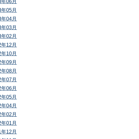
23年06月
23年05月
23年04月
23年03月
23年02月
22年12月
22年10月
22年09月
22年08月
22年07月
22年06月
22年05月
22年04月
22年02月
22年01月
21年12月