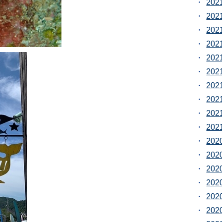
20
20
20
20
20
20
20
20
20
20
20
20
20
20
20
20