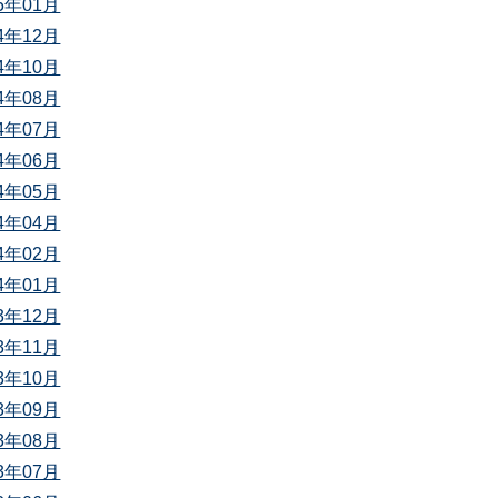
25年01月
24年12月
24年10月
24年08月
24年07月
24年06月
24年05月
24年04月
24年02月
24年01月
23年12月
23年11月
23年10月
23年09月
23年08月
23年07月