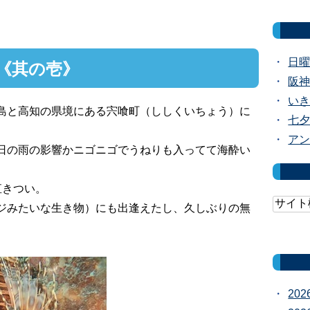
日
《其の壱》
阪
いき
島と高知の県境にある宍喰町（ししくいちょう）に
七
ア
日の雨の影響かニゴニゴでうねりも入ってて海酔い
きつい。️
ジみたいな生き物）にも出逢えたし、久しぶりの無
20