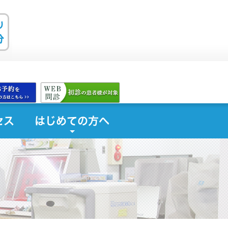
セス
はじめての方へ