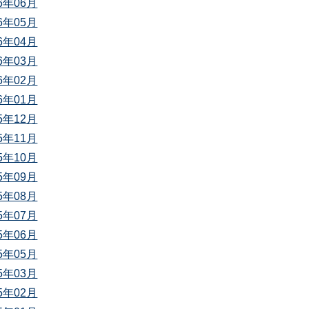
26年06月
26年05月
26年04月
26年03月
26年02月
26年01月
25年12月
25年11月
25年10月
25年09月
25年08月
25年07月
25年06月
25年05月
25年03月
25年02月