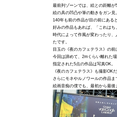
最前列ゾーンでは、絵との距離が5
絵の具の凹凸や筆の動きをガン見
140年も前の作品が目の前にあ
好みの作品もあれば、「これはち
時代によって作風が変わったり、
たです。
目玉の《夜のカフェテラス》の前
今回は諦めて、2mくらい離れた
指定された5点の作品は写真OK。
《夜のカフェテラス》も撮影OK
さらにモネやルノワールの作品ま
絵画音痴の僕でも、最初から最後