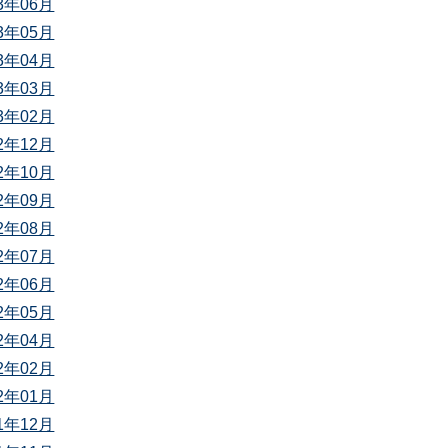
23年06月
23年05月
23年04月
23年03月
23年02月
22年12月
22年10月
22年09月
22年08月
22年07月
22年06月
22年05月
22年04月
22年02月
22年01月
21年12月