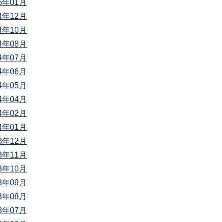
25年01月
24年12月
24年10月
24年08月
24年07月
24年06月
24年05月
24年04月
24年02月
24年01月
23年12月
23年11月
23年10月
23年09月
23年08月
23年07月