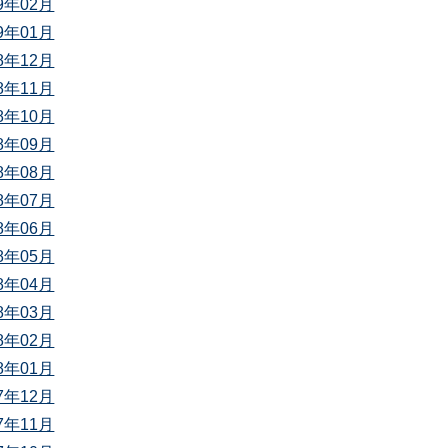
19年02月
19年01月
18年12月
18年11月
18年10月
18年09月
18年08月
18年07月
18年06月
18年05月
18年04月
18年03月
18年02月
18年01月
17年12月
17年11月