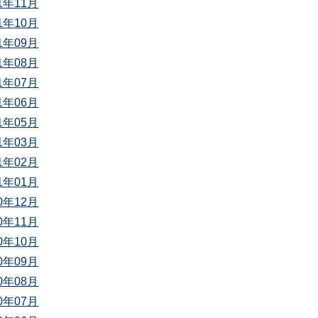
21年11月
21年10月
21年09月
21年08月
21年07月
21年06月
21年05月
21年03月
21年02月
21年01月
20年12月
20年11月
20年10月
20年09月
20年08月
20年07月