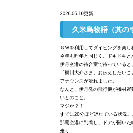
2026.05.10更新
久米島物語（其の
ＧＷを利用してダイビングを楽し
今年も昨年と同じく、ドキドキと
伊丹空港の待合室で待っていると
「梶川大介さま、お伝えしたいこ
アナウンスが流れました。
なんと、伊丹発の飛行機が機材遅
いとのこと。
マジか？！
すでに20分ほど遅れている状況。
那覇空港に到着し、ドアが開いた
走り。