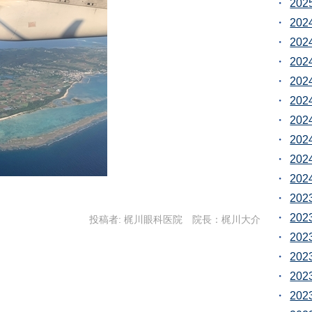
20
20
20
20
20
20
20
20
20
20
20
20
投稿者:
梶川眼科医院 院長：梶川大介
20
20
20
20