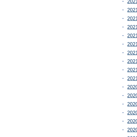
20
20
20
20
20
20
20
20
20
20
20
20
20
20
20
20