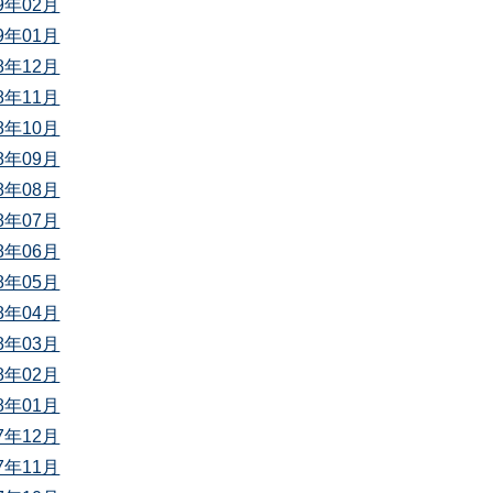
19年02月
19年01月
18年12月
18年11月
18年10月
18年09月
18年08月
18年07月
18年06月
18年05月
18年04月
18年03月
18年02月
18年01月
17年12月
17年11月