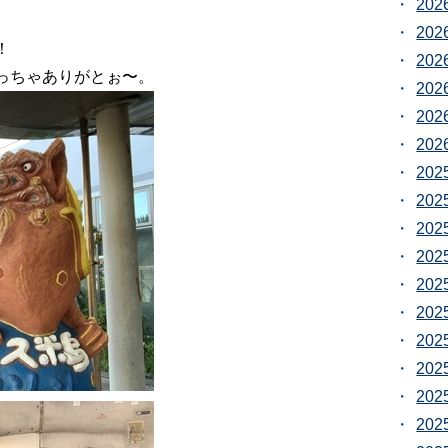
20
20
！
20
っちゃありがとぉ〜。
20
20
20
20
20
20
20
20
20
20
20
20
20