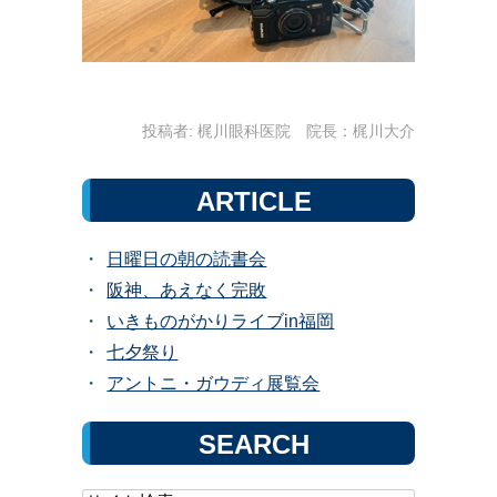
投稿者:
梶川眼科医院 院長：梶川大介
ARTICLE
日曜日の朝の読書会
阪神、あえなく完敗
いきものがかりライブin福岡
七夕祭り
アントニ・ガウディ展覧会
SEARCH