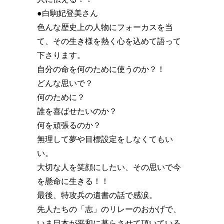
●白駒妃登美さん
色んな歴史上の人物にフォーカスを当
て、その生き様を熱く心を込めて語って
下さります。
自分の命を何のために使うのか️？！
どんな思いで️？
何のために️？
誰を喜ばせたいのか️？
何を頑張るのか️？
無理して夢や目標設定をしなくてもい
い️。
大切な人を笑顔にしたい、その思いで今
を懸命に生きる️！！
最後、特攻兵の遺書の話で感涙。
先人たちの「志」のリレーのおかげで、
いま日本が平和に暮らさせて頂いている