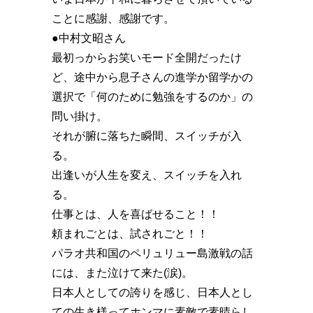
ことに感謝、感謝です。
●中村文昭さん
最初っからお笑いモード全開だったけ
ど、途中から息子さんの進学か留学かの
選択で「何のために勉強をするのか️」の
問い掛け。
それが腑に落ちた瞬間、スイッチが入
る。
出逢いが人生を変え、スイッチを入れ
る。
仕事とは、人を喜ばせること️！！
頼まれごとは、試されごと️！！
パラオ共和国のペリュリュー島激戦の話
には、また泣けて来た(涙)。
日本人としての誇りを感じ、日本人とし
ての生き様ってホンマに素敵で素晴らし