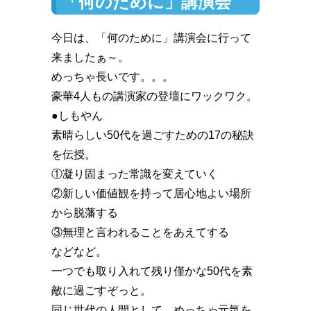
「何のために」講演会
今日は、「何のために」講演会に行って
来ましたぁ～。
めっちゃ長いです。。。
豪華4人もの講演家の登壇にワックワク。
●しもやん
素晴らしい50代を過ごすための17の秘訣
を伝授。
①凝り固まった常識を変えていく
②新しい価値観を持って居心地よい場所
から脱藩する
③無理と言われることをあえてする
などなど。
一つでも取り入れて残り僅かな50代を素
敵に過ごすぞっと️。
同じ世代の人間として、めっちゃ元気を