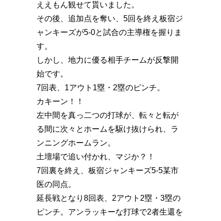
ええもん観せて貰いました。
その後、追加点を奪い、5回を終え板宿ジ
ャンキーズが5-0と試合の主導権を握りま
す。
しかし、地力に優る相手チームが反撃開
始です。
7回表、1アウト1塁・2塁のピンチ。
カキーン️！！
左中間を真っ二つの打球が、転々と転が
る間に次々とホームを駆け抜けられ、ラ
ンニングホームラン。
土壇場で追い付かれ、マジか️？！
7回裏を終え、板宿ジャンキーズ5-5某市
医の同点。
延長戦となり8回表、2アウト2塁・3塁の
ピンチ。アンラッキーな打球で2者生還を