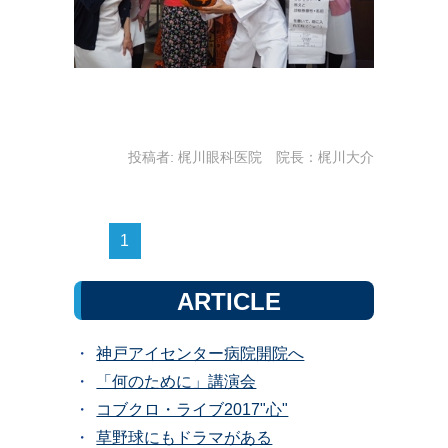
投稿者:
梶川眼科医院 院長：梶川大介
1
ARTICLE
神戸アイセンター病院開院へ
「何のために」講演会
コブクロ・ライブ2017"心"
草野球にもドラマがある