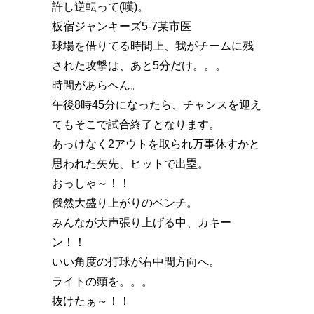
許し逆転って(嘆)。
板宿ジャンキーズ5-7某市医
球場を借りてる時間上、我がチームに残
された攻撃は、あと5分だけ️。。。
時間があらへん。
午後8時45分になったら、チャンスを迎え
てもそこで試合終了となります。
あっけなく2アウトを取られ万事休すかと
思われた矢先、ヒットで出塁。
おっしゃ～！！
俄然大盛り上がりのベンチ。
みんなが大声張り上げる中、カキー
ン️！！
いい角度の打球が右中間方向へ。
ライトの頭を。。。
抜けたぁ～！！