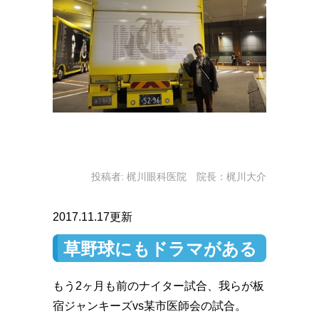
投稿者:
梶川眼科医院 院長：梶川大介
2017.11.17更新
草野球にもドラマがある
もう2ヶ月も前のナイター試合、我らが板
宿ジャンキーズvs某市医師会の試合。