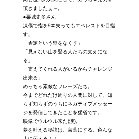
頂きましたぁ～。
●栗城史多さん
凍傷で指を9本失ってもエベレストを目指
す。
「否定という壁をなくす️」
「見えない山を登る人たちの支えにな
る」
「支えてくれる人がいるからチャレンジ
出来る」
めっちゃ素敵なフレーズたち。
今までどれだけ周りの人間に対して、知
らず知らずのうちにネガティブメッセー
ジを発信してきたことを猛省です。
映像でウルウル来た(涙)。
夢を叶える秘訣は、言葉にする️、色んな
人に伝える️！！