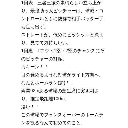
1回表、三者三振の素晴らしい立ち上が
り。最強助っ人ピッチャーは、球威・コ
ントロールともに抜群で相手バッター手
も足も出ず。
ストレートが、低めにビッシッ～と決ま
り、見てて気持ちいい。
1回裏、1アウト1塁・2塁のチャンスにそ
のピッチャーの打席。
カキーン️！！
目の覚めるような打球がライト方向へ。
なんとホームラン️(驚)！！
両翼92mある球場の芝生席に突き刺さ
り、推定飛距離100m️。
凄い️！！
この球場でフェンスオーバーのホームラ
ンを観るなんて初めてのこと。