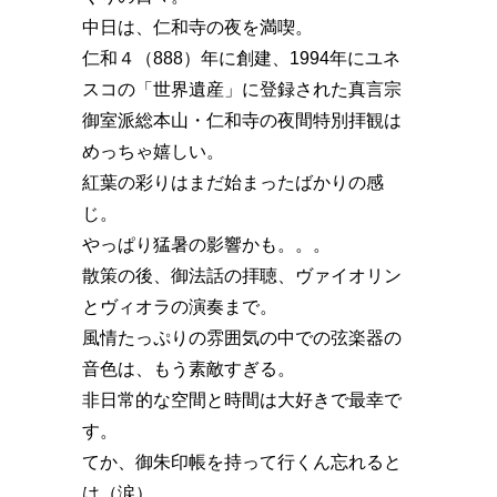
中日は、仁和寺の夜を満喫。
仁和４（888）年に創建、1994年にユネ
スコの「世界遺産」に登録された真言宗
御室派総本山・仁和寺の夜間特別拝観は
めっちゃ嬉しい。
紅葉の彩りはまだ始まったばかりの感
じ。
やっぱり猛暑の影響かも。。。
散策の後、御法話の拝聴、ヴァイオリン
とヴィオラの演奏まで。
風情たっぷりの雰囲気の中での弦楽器の
音色は、もう素敵すぎる。
非日常的な空間と時間は大好きで最幸で
す。
てか、御朱印帳を持って行くん忘れると
は（涙）。