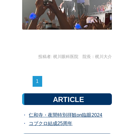
投稿者:
梶川眼科医院 院長：梶川大介
1
ARTICLE
仁和寺・夜間特別拝観on臨眼2024
コブクロ結成25周年