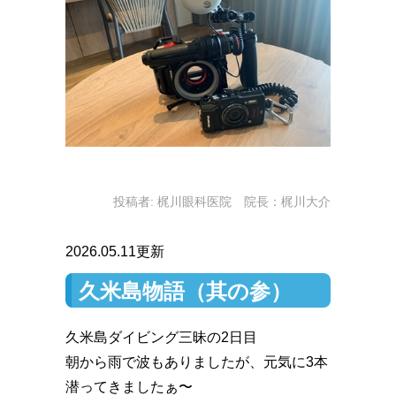
投稿者:
梶川眼科医院 院長：梶川大介
2026.05.11更新
久米島物語（其の参）
久米島ダイビング三昧の2日目
朝から雨で波もありましたが、元気に3本
潜ってきましたぁ〜