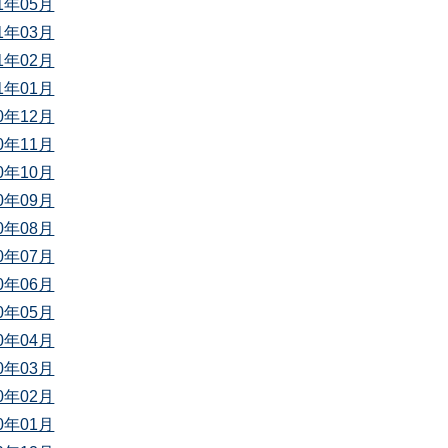
21年05月
21年03月
21年02月
21年01月
20年12月
20年11月
20年10月
20年09月
20年08月
20年07月
20年06月
20年05月
20年04月
20年03月
20年02月
20年01月