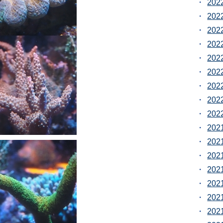
20
20
20
20
20
20
20
20
20
20
20
20
20
20
20
20