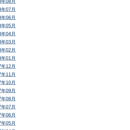
18年08月
18年07月
18年06月
18年05月
18年04月
18年03月
18年02月
18年01月
17年12月
17年11月
17年10月
17年09月
17年08月
17年07月
17年06月
17年05月