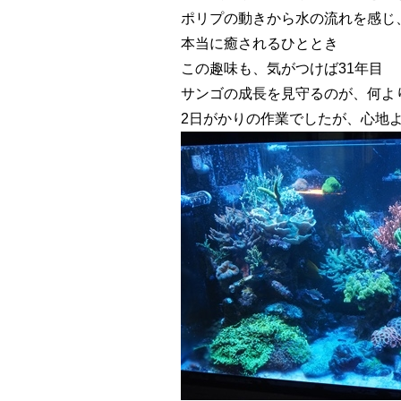
ポリプの動きから水の流れを感じ
本当に癒されるひととき
この趣味も、気がつけば31年目
サンゴの成長を見守るのが、何よ
2日がかりの作業でしたが、心地