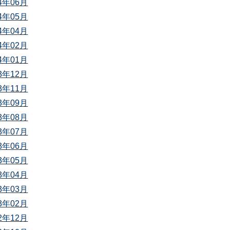
24年06月
24年05月
24年04月
24年02月
24年01月
23年12月
23年11月
23年09月
23年08月
23年07月
23年06月
23年05月
23年04月
23年03月
23年02月
22年12月