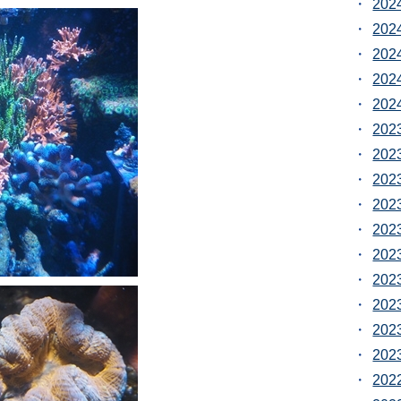
20
20
20
20
20
20
20
20
20
20
20
20
20
20
20
20