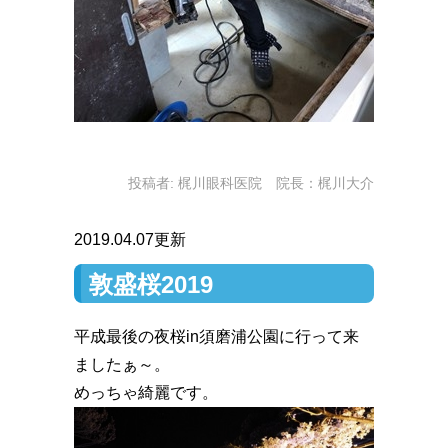
投稿者:
梶川眼科医院 院長：梶川大介
2019.04.07更新
敦盛桜2019
平成最後の夜桜in須磨浦公園に行って来
ましたぁ～。
めっちゃ綺麗です。