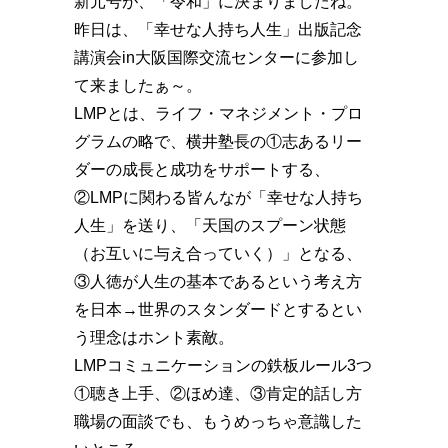
新元号が、「令和」に決まりましたね。
昨日は、「幸せな人持ち人生」出版記念
講演会in大阪国際交流センターに参加し
て来ましたぁ～。
LMPとは、ライフ・マネジメント・プロ
グラムの略で、横井塾長の①志あるリー
ダーの成長と成功をサポートする、
②LMPに関わる皆んなが「幸せな人持ち
人生」を送り、「天国のスプーン状態
（お互いに与え合っていく）」となる、
③人徳が人生の基本であるという考え方
を日本→世界のスタンダードとするとい
う理念はホント素敵。
LMPコミュニケーションの鉄板ルール3つ
①聴き上手、②ほめ達、③肯定的話し方
職場の面談でも、もうめっちゃ意識した