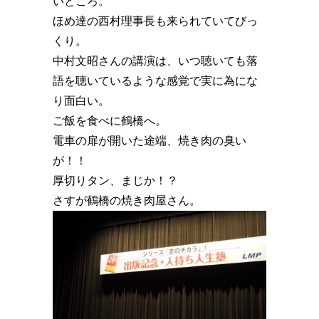
いところ。
ほめ達の西村理事長も来られていてびっ
くり。
中村文昭さんの講演は、いつ聴いても落
語を聴いているような感覚で実に為にな
り面白い。
ご飯を食べに鶴橋へ。
電車の扉が開いた途端、焼き肉の臭い
が！！️
厚切りタン、まじか！？️
さすが鶴橋の焼き肉屋さん。