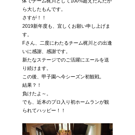
体でチーム梶川として100%超えたんだか
ら大したもんです。
さすが！！️
2019新年度も、宜しくお願い申し上げま
す。
Fさん、二度にわたるチーム梶川との出逢
いに感謝、感謝です。
新たなステージでのご活躍にエールを送
り続けます。
この後、甲子園へ今シーズン初観戦。
結果？️！
負けたよ～。
でも、近本のプロ入り初ホームランが観
られてハッピー！！