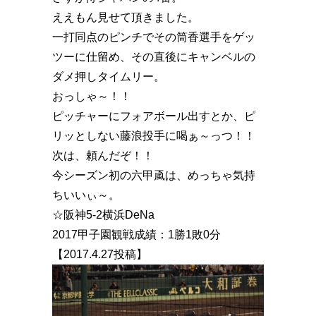
ええもん見せて頂きました。
一打同点のピンチでその筒香選手をゲッ
ツーに仕留め、その直後にキャンベルの
ダメ押しタイムリー。
おっしゃ～！！
ピッチャーにフォアボール出すとか、ピ
リッとしない藤浪投手に喝ぁ～っつ️！！
次は、頼んだぞ！！
今シーズン初の六甲颪は、めっちゃ気持
ちいいぃ～。
☆阪神5-2横浜DeNa
2017甲子園観戦成績：1勝1敗0分
【2017.4.27投稿】